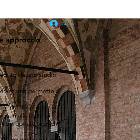
nti in primo piano
More
Accedi
te
approccio
ceduto da uno studio
servazione permette di
iagnosi dei processi di
guati allo stato di
 appropriate tecniche
e una analisi dei costi