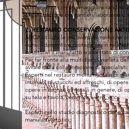
d’intervento con una maggiore razionali
organizzazione dei cantieri/laboratori d’
2. RESTAURO CONSERVAZIONE ARTI
ARCA utilizza le più avanzate tecniche co
consolidamento e protezione, in relazione
costitutivi il manufatto e allo stato di co
Per far fronte alla multidisciplinarietà d
avvale della collaborazione di specialisti:
Esperti nel restauro monumentale di manu
intonaci, di stucchi ed affreschi, di oper
opere in bronzo e metalli in genere, di 
su tela e tavola, ceramica, vetro, ecc.;
Esperti nello studio diagnostico delle ca
manufatti artistici;