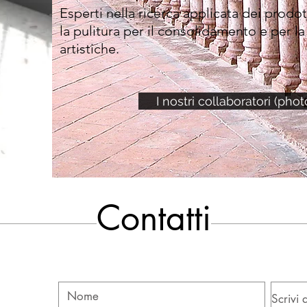
Esperti nella ricerca applicata dei prodot
la pulitura per il consolidamento e per l
artistiche.
I nostri collaboratori (phot
Contatti