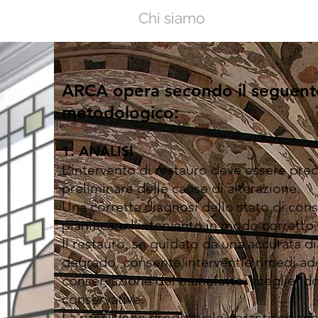
Home
Chi siamo
Attività
Eve
ARCA opera secondo il seguen
metodologico:
1. ANALISI
L’intervento di restauro deve essere pre
preliminare delle cause di alterazione.
Una corretta diagnosi dello stato di con
pianificare l’intervento in modo corretto.
Il restauro, se guidato da una accurata d
degrado, consente interventie rimedi ade
conservazione del manufatto, scegliendo
conservative.
La precisione progettuale garantisce anch