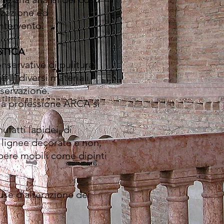
zzazione ed
intervento.
STICA
nservative di pulitura,
 ai diversi materiali
nservazione.
ella professione ARCA si
fatti lapidei, di
e lignee decorate e non,
opere mobili come dipinti
use d’alterazione dei